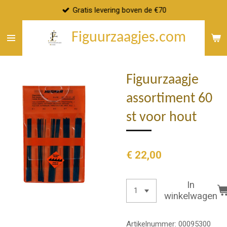
Gratis levering boven de €70
Ga
direct
Figuurzaagjes.com
naar
de
hoofdinhoud
Figuurzaagje
assortiment 60
st voor hout
€ 22,00
In
winkelwagen
Artikelnummer:
00095300