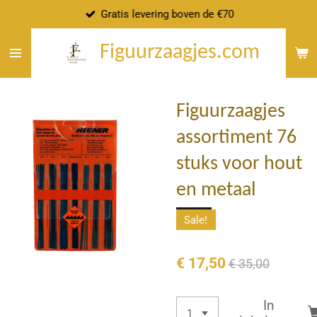
Gratis levering boven de €70
Ga
direct
Figuurzaagjes.com
naar
de
hoofdinhoud
Figuurzaagjes
assortiment 76
stuks voor hout
en metaal
Sale!
€ 17,50
€ 35,00
In