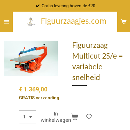
Gratis levering boven de €70
Ga
direct
Figuurzaagjes.com
naar
de
hoofdinhoud
Figuurzaag
Multicut 2S/e =
variabele
snelheid
€ 1.369,00
GRATIS verzending
In
winkelwagen