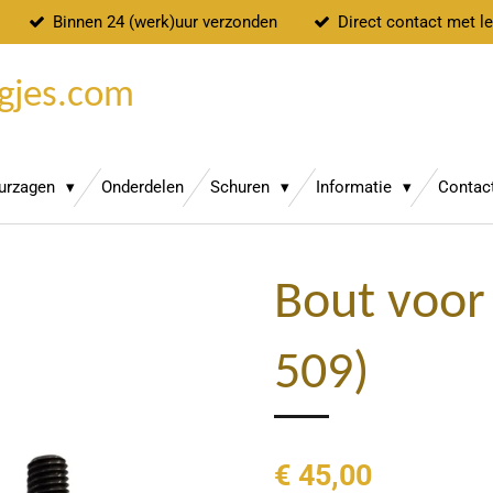
Binnen 24 (werk)uur verzonden
Direct contact met l
gjes.com
uurzagen
Onderdelen
Schuren
Informatie
Contac
Bout voor
509)
€ 45,00