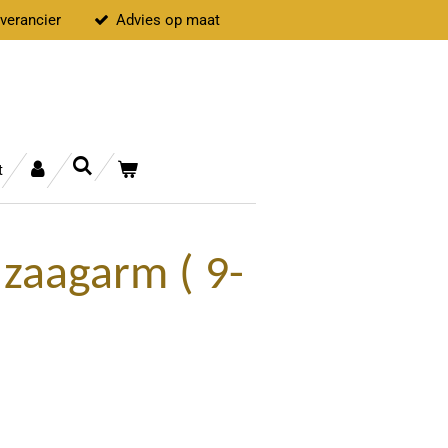
everancier
Advies op maat
t
 zaagarm ( 9-