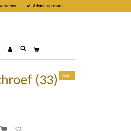
verancier
Advies op maat
Sale!
hroef (33)
n