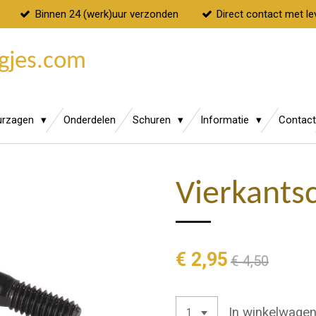
Binnen 24 (werk)uur verzonden
Direct contact met le
gjes.com
urzagen
Onderdelen
Schuren
Informatie
Contact
Vierkantsc
€ 2,95
€ 4,50
In winkelwage