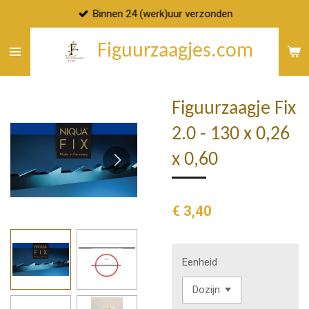
Binnen 24 (werk)uur verzonden
Ga
direct
Figuurzaagjes.com
naar
de
hoofdinhoud
Figuurzaagje Fix
2.0 - 130 x 0,26
x 0,60
€ 3,40
Eenheid