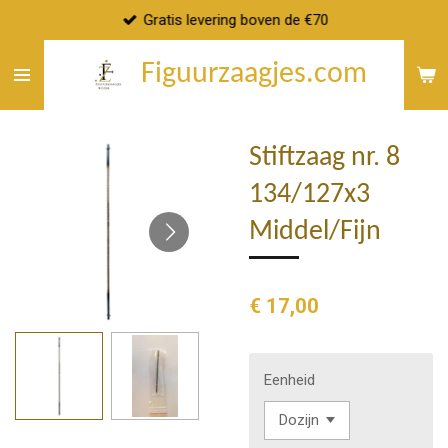
Gratis levering boven de €70
Ga
direct
Figuurzaagjes.com
naar
de
hoofdinhoud
Stiftzaag nr. 8
134/127x3
Middel/Fijn
€ 17,00
Eenheid