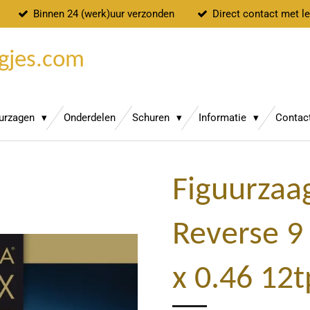
Binnen 24 (werk)uur verzonden
Direct contact met l
gjes.com
uurzagen
Onderdelen
Schuren
Informatie
Contac
Figuurzaag
Reverse 9 
x 0.46 12t