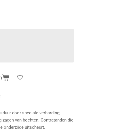
n
2
nsduur door speciale verharding;
g zagen van bochten. Contratanden die
 onderzijde uitscheurt.