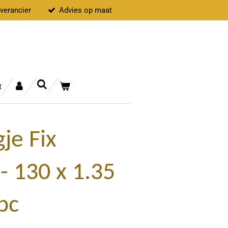
everancier
Advies op maat
t
je Fix
- 130 x 1.35
pc