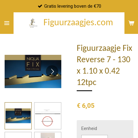
Gratis levering boven de €70
Ga
direct
Figuurzaagjes.com
naar
de
hoofdinhoud
Figuurzaagje Fix
Reverse 7 - 130
x 1.10 x 0.42
12tpc
€ 6,05
Eenheid